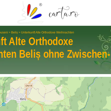
useni
>
Beliș
>
Unterkunft Alte Orthodoxe Weihnachten
ft Alte Orthodoxe
hten
Beliș
ohne Zwischen­