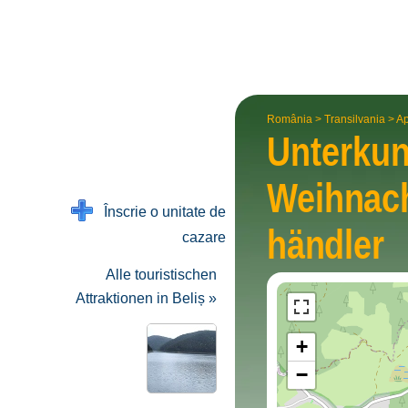
România
>
Transilvania
>
Ap
Unterkun
Weihnac
Înscrie o unitate de
händler
cazare
Alle touristischen
Attraktionen in Beliș »
+
−