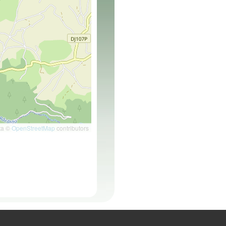
ta ©
OpenStreetMap
contributors