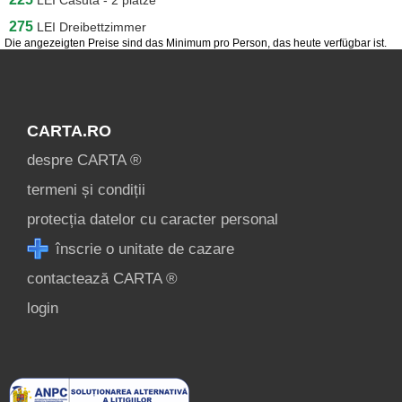
LEI
Casuta - 2 plätze
275
LEI
Dreibettzimmer
Die angezeigten Preise sind das Minimum pro Person, das heute verfügbar ist.
CARTA.RO
despre CARTA ®
termeni și condiții
protecția datelor cu caracter personal
înscrie o unitate de cazare
contactează CARTA ®
login