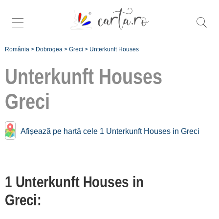
România
>
Dobrogea
>
Greci
>
Unterkunft Houses
Unterkunft Houses
Greci
Houses Nähe
Greci:
Lunca
Afișează pe hartă cele 1 Unterkunft Houses in Greci
[1 offers auf 65.7 km]
Înscrie o unitate de
1 Unterkunft Houses in
cazare
Greci:
despre C A R T A ®