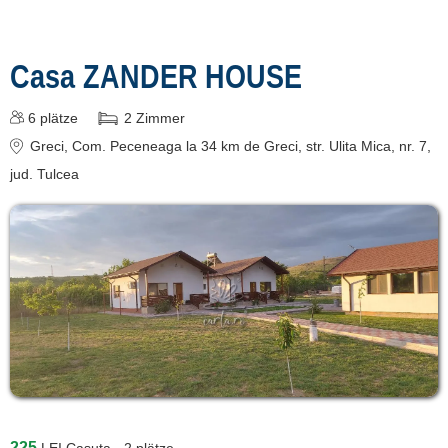
termeni și condiții
contact
Casa ZANDER HOUSE
login
6
plätze
2
Zimmer
Greci
, Com. Peceneaga la 34 km de Greci, str. Ulita Mica, nr. 7
,
jud. Tulcea
225