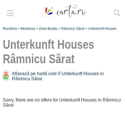
România
>
Muntenia
>
Zona Buzău
>
Râmnicu Sărat
>
Unterkunft Houses
Unterkunft Houses
Râmnicu Sărat
Înscrie
Afișează pe hartă cele 0 Unterkunft Houses in
Râmnicu Sărat
o unitate de
cazare
Sorry, there are no offers for Unterkunft Houses in Râmnicu
despre C A
Sărat
R T A ®
termeni și