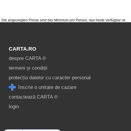
login
Alle
Die angezeigten Preise sind das Minimum pro Person, das heute verfügbar ist.
touristischen
Attraktionen in
Lacu Roșu »
CARTA.RO
despre CARTA ®
termeni și condiții
protecția datelor cu caracter personal
înscrie o unitate de cazare
contactează CARTA ®
login