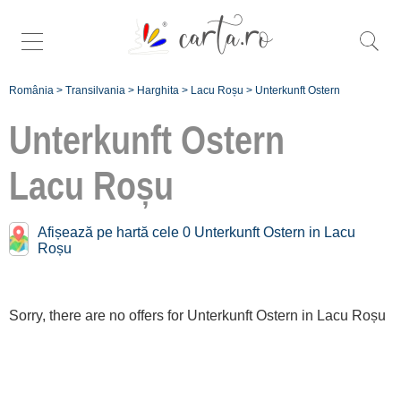
România
>
Transilvania
>
Harghita
>
Lacu Roșu
>
Unterkunft Ostern
Unterkunft Ostern
Lacu Roșu
Înscrie o
Afișează pe hartă cele 0 Unterkunft Ostern in Lacu
Roșu
unitate de cazare
despre C A R T A
Sorry, there are no offers for Unterkunft Ostern in Lacu Roșu
®
termeni și condiții
contact