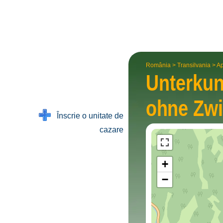
România
>
Transilvania
>
Ap
Unterkun
ohne Zwi
Înscrie o unitate de
cazare
+
−