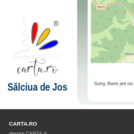
Sălciua de Jos
Sorry, there are no
CARTA.RO
despre CARTA ®