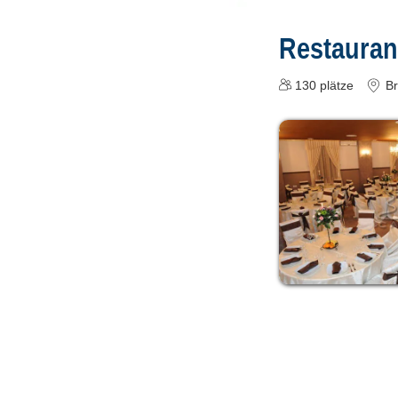
Restaura
130
plätze
Br