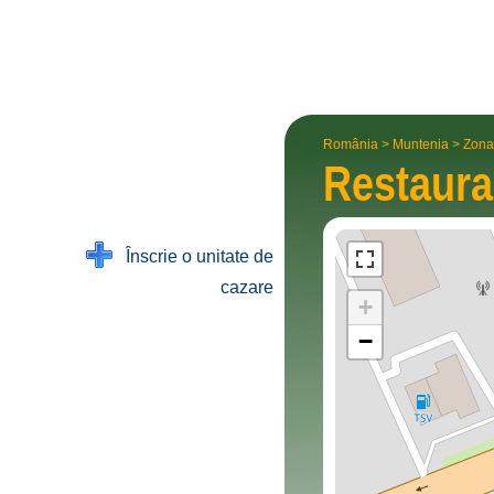
România
>
Muntenia
>
Zona
Restaur
Înscrie o unitate de
cazare
+
−