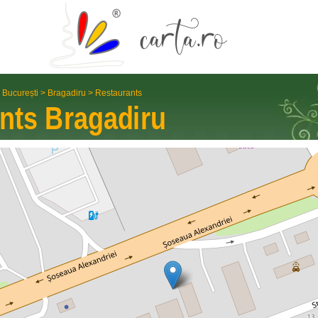
 București
>
Bragadiru
>
Restaurants
ants
Bragadiru