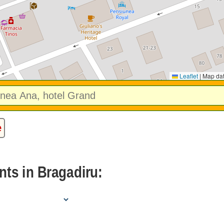
Leaflet
|
Map da
e
nts in Bragadiru: