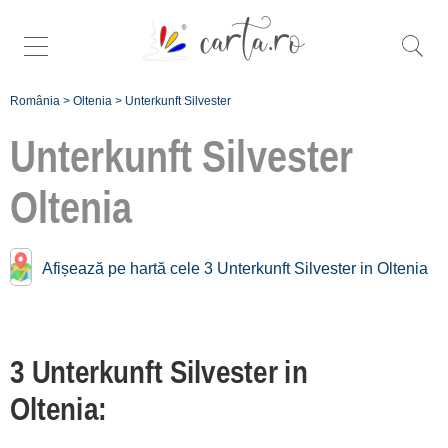
România
>
Oltenia
>
Unterkunft Silvester
Unterkunft Silvester
Oltenia
Mehr bestimmten
silvester in
Oltenia:
Afișează pe hartă cele 3 Unterkunft Silvester in Oltenia
Vâlcea [3]
Înscrie o
3 Unterkunft Silvester in
unitate de cazare
Oltenia:
despre C A R T A ®