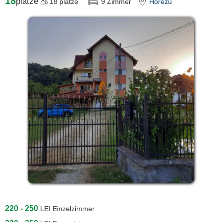
18
plätze
18
plätze
9
Zimmer
Horezu
220 - 250
LEI
Einzelzimmer