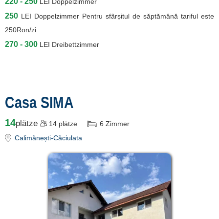
220 - 250
LEI
Doppelzimmer
250
LEI
Doppelzimmer Pentru sfârșitul de săptămână tariful este
250Ron/zi
270 - 300
LEI
Dreibettzimmer
Casa SIMA
14
plätze
14
plätze
6
Zimmer
Calimănești-Căciulata