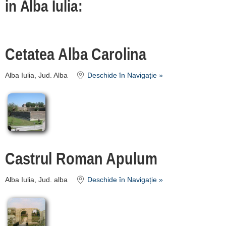
in Alba Iulia:
cazare
despre C A R T A ®
Cetatea Alba Carolina
termeni și condiții
contact
Alba Iulia, Jud. Alba
Deschide în Navigație »
login
Castrul Roman Apulum
Alba Iulia, Jud. alba
Deschide în Navigație »