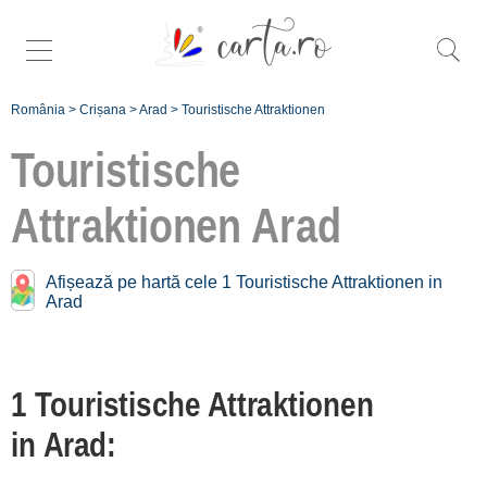
România
>
Crișana
>
Arad
>
Touristische Attraktionen
Touristische
Attraktionen
Arad
Touristische Attraktionen
Nähe
Arad:
Afișează pe hartă cele 1 Touristische Attraktionen in
Arad
Oradea
[2 offers auf 108 km]
1 Touristische Attraktionen
Înscrie o unitate de
in Arad:
cazare