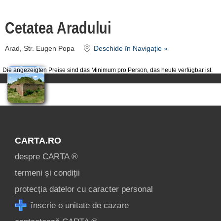
despre C A R T A ®
termeni și condiții
Cetatea Aradului
contact
Arad, Str. Eugen Popa
Deschide în Navigație »
login
Die angezeigten Preise sind das Minimum pro Person, das heute verfügbar ist.
CARTA.RO
despre CARTA ®
termeni și condiții
protecția datelor cu caracter personal
înscrie o unitate de cazare