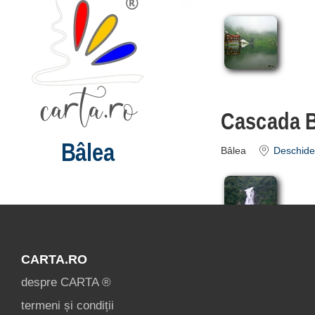
Cascada B
Bâlea
Bâlea
Deschide 
CARTA.RO
despre CARTA ®
termeni și condiții