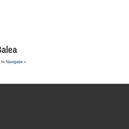
alea
în Navigație »