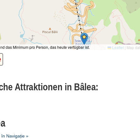
ind das Minimum pro Person, das heute verfügbar ist.
Leaflet
|
Map da
e
che Attraktionen in Bâlea:
ea
în Navigație »