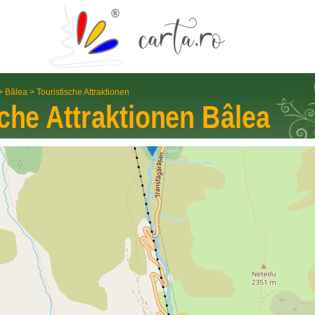
>
Bâlea
>
Touristische Attraktionen
sche Attraktionen
Bâlea