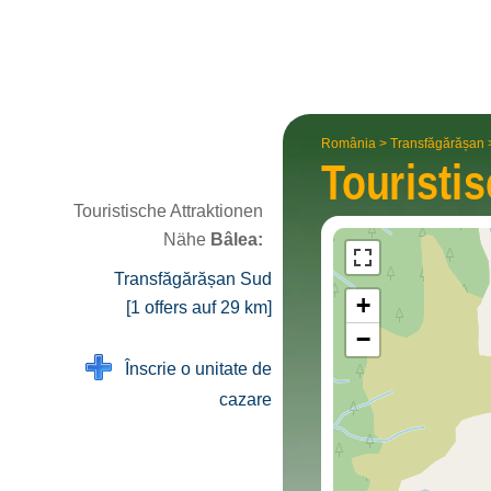
România
>
Transfăgărășan
Touristi
Touristische Attraktionen
Nähe
Bâlea:
Transfăgărășan Sud
+
[1 offers auf 29 km]
−
Înscrie o unitate de
cazare