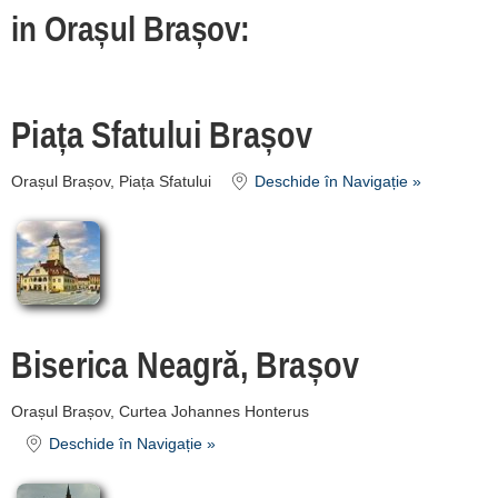
despre C A R T A ®
in Orașul Brașov:
termeni și condiții
contact
login
Piața Sfatului Brașov
Orașul Brașov, Piața Sfatului
Deschide în Navigație »
Biserica Neagră, Brașov
Orașul Brașov, Curtea Johannes Honterus
Deschide în Navigație »