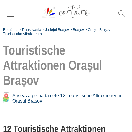
România
>
Transilvania
>
Județul Brașov
>
Brașov
>
Orașul Brașov
>
Touristische Attraktionen
Touristische
Attraktionen
Orașul
Touristische Attraktionen
Nähe
Orașul Brașov:
Brașov
Poiana Brașov
[3 offers auf 7.6 km]
Afișează pe hartă cele 12 Touristische Attraktionen in
Orașul Brașov
Înscrie o unitate
de cazare
12 Touristische Attraktionen