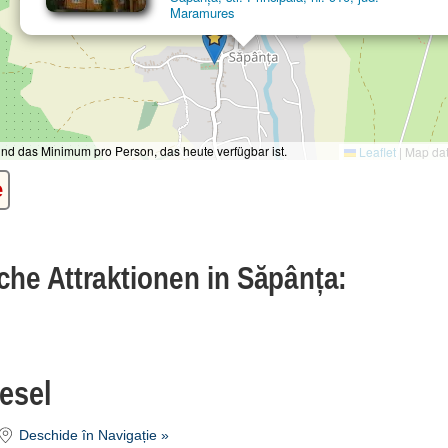
Maramures
ind das Minimum pro Person, das heute verfügbar ist.
Leaflet
|
Map da
e
sche Attraktionen in Săpânța:
Vesel
Deschide în Navigație »