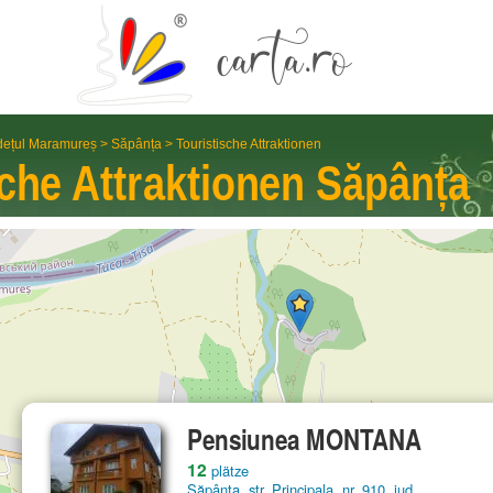
dețul Maramureș
>
Săpânța
>
Touristische Attraktionen
sche Attraktionen
Săpânța
Pensiunea MONTANA
12
plätze
Săpânța, str. Principala, nr. 910, jud.