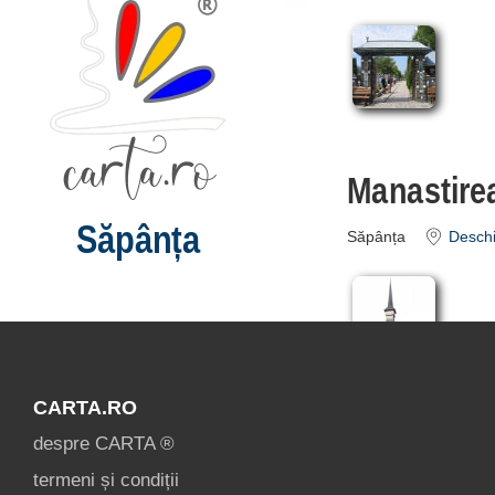
Manastirea
Săpânța
Săpânța
Deschi
CARTA.RO
despre CARTA ®
termeni și condiții