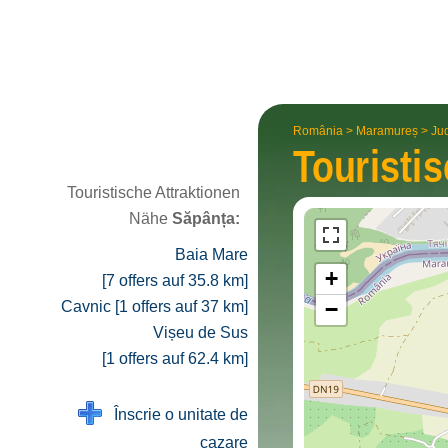
România
>
Maramureș
>
Ju
Touristi
Touristische Attraktionen
Nähe
Săpânța:
Baia Mare
+
[7 offers auf 35.8 km]
−
Cavnic [1 offers auf 37 km]
Vișeu de Sus
[1 offers auf 62.4 km]
Înscrie o unitate de
cazare