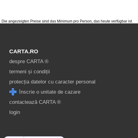
despre C A R T A ®
termeni și condiții
Die angezeigten Preise sind das Minimum pro Person, das heute verfügbar ist.
contact
login
CARTA.RO
despre CARTA ®
termeni și condiții
protecția datelor cu caracter personal
înscrie o unitate de cazare
contactează CARTA ®
login