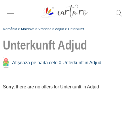
România
>
Moldova
>
Vrancea
>
Adjud
>
Unterkunft
Unterkunft
Adjud
Unterkunft Nähe
Adjud:
Afișează pe hartă cele 0 Unterkunft in Adjud
Focșani
[2 offers auf 44.6 km]
Sorry, there are no offers for Unterkunft in Adjud
Lepșa
[3 offers auf 49.9 km]
Înscrie o unitate de
cazare