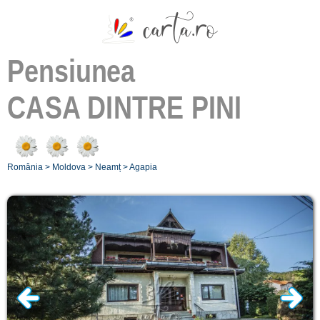
Pensiunea
CASA DINTRE PINI
România
>
Moldova
>
Neamț
>
Agapia