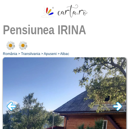
Pensiunea
IRINA
România
>
Transilvania
>
Apuseni
>
Albac