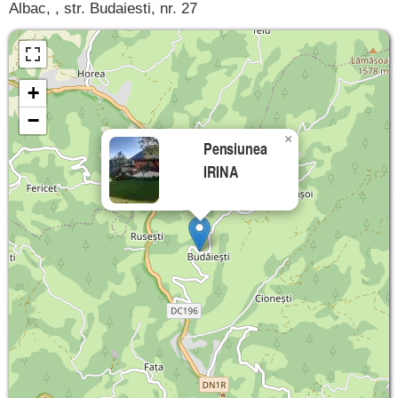
Albac, , str. Budaiesti, nr. 27
+
−
×
Pensiunea
IRINA