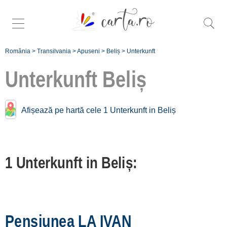
România
>
Transilvania
>
Apuseni
>
Beliș
>
Unterkunft
Unterkunft
Beliș
Unterkunft Nähe
Beliș:
Afișează pe hartă cele 1 Unterkunft in Beliș
Mărișel
[6 offers auf 7.1 km]
1 Unterkunft in Beliș:
Muntele Rece
[2 offers auf 20.8 km]
Horea
[1 offers auf 21.1 km]
Pensiunea LA IVAN
Albac