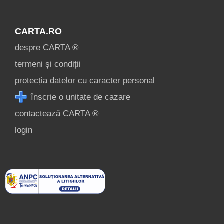
[1 offers auf 40.3 km]
Sălciua de Jos
CARTA.RO
[2 offers auf 43.7 km]
despre CARTA ®
termeni și condiții
Înscrie o unitate de
protecția datelor cu caracter personal
cazare
înscrie o unitate de cazare
despre C A R T A ®
contactează CARTA ®
termeni și condiții
login
contact
login
Alle touristischen
Attraktionen in Beliș »