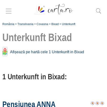
România
>
Transilvania
>
Covasna
>
Bixad
>
Unterkunft
Unterkunft
Bixad
Unterkunft Nähe
Bixad:
Afișează pe hartă cele 1 Unterkunft in Bixad
Sfântu Gheorghe
[6 offers auf 27 km]
1 Unterkunft in Bixad:
Baile Valcele
[2 offers auf 30.7 km]
Zăbala
[1 offers auf 34.9 km]
Pensiunea ANNA
Întorsura Buzăului