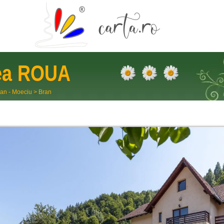
ea
ROUA
an - Moeciu
>
Bran