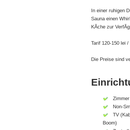
In einer ruhigen 
Sauna einen Whir
KÃche zur VerfÃgu
Tarif 120-150 lei /
Die Preise sind v
Einrich
Zimmer m
Non-Smo
TV (Kabel
Boom)