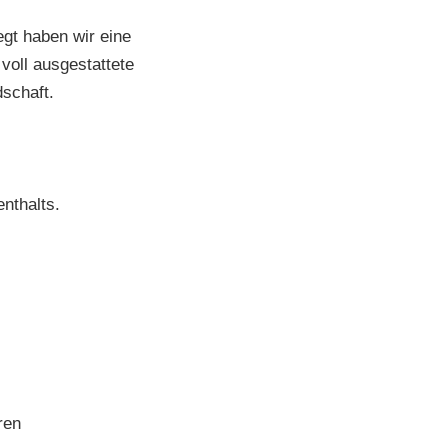
egt haben wir eine
oll ausgestattete
schaft.
nthalts.
ren