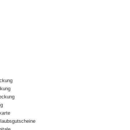
ckung
kung
eckung
ng
karte
laubsgutscheine
itale