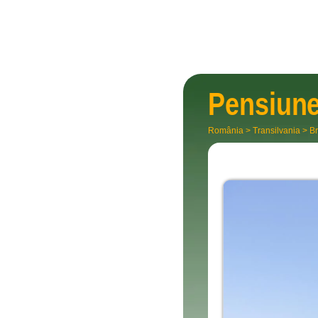
Pensiun
România
>
Transilvania
>
Br