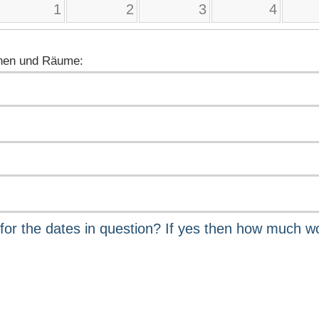
1
2
3
4
nen und Räume: