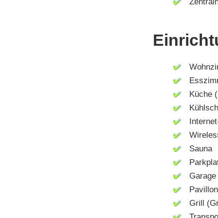
Zentralh
Einricht
Wohnzi
Esszim
Küche (M
Kühlsch
Internet-
Wireless
Sauna
Parkpla
Garage
Pavillon
Grill (Gri
Transpor