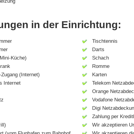
eizung
ungen in der Einrichtung:
mmer
Tischtennis
mer
Darts
ini-Küche)
Schach
rank
Romme
Zugang (Internet)
Karten
 Internet
Telekom Netzabde
Orange Netzabdec
tz
Vodafone Netzabd
Digi Netzabdecku
Zahlung per Kredit
ll)
Wir akzeptieren Ur
t (vom Flughafen zum Bahnhof,
Wir akzeptieren dig