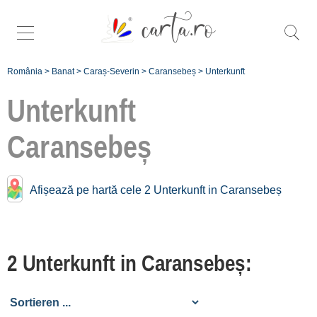
România
>
Banat
>
Caraș-Severin
>
Caransebeș
>
Unterkunft
Unterkunft
Caransebeș
Unterkunft Nähe
Caransebeș:
Afișează pe hartă cele 2 Unterkunft in Caransebeș
Munții Semenic
[8 offers auf 22.9 km]
Plopu
2 Unterkunft in Caransebeș:
[1 offers auf 24.1 km]
Poiana Mărului Severin
[1 offers auf 24.8 km]