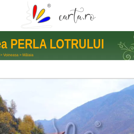
ea
PERLA LOTRULUI
>
Voineasa
>
Mălaia