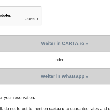
Weiter in CARTA.ro »
oder
Weiter in Whatsapp »
or your reservation:
l, do not forget to mention
carta.ro
to guarantee rates and