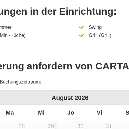
ungen in der Einrichtung:
mmer
Swing
ini-Küche)
Grill (Grill)
erung anfordern von CARTA
 Buchungszeitraum:
August
2026
Ma
Mi
Jo
Vi
28
29
30
31