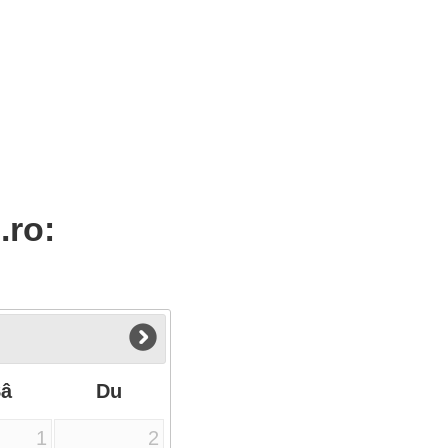
.ro:
Sâ
Du
1
2