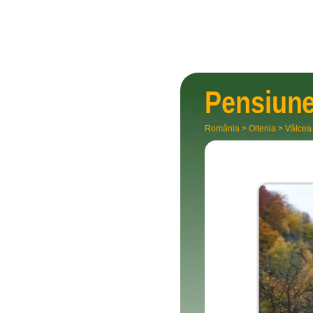
Pensiun
România
>
Oltenia
>
Vâlcea