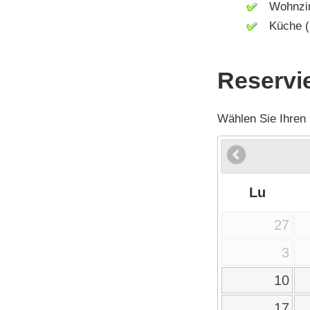
Wohnzi
Küche (M
Reservi
Wählen Sie Ihren
Lu
27
3
10
17