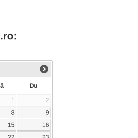
.ro:
Sâ
Du
1
2
8
9
15
16
22
23