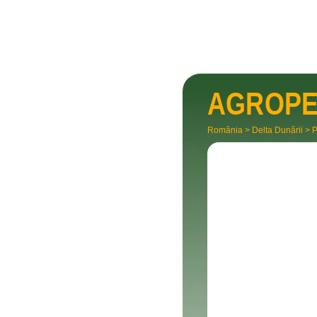
AGROPE
România
>
Delta Dunării
>
P