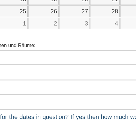
25
26
27
28
1
2
3
4
nen und Räume: