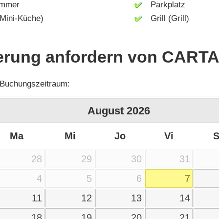
mmer
Parkplatz
ini-Küche)
Grill (Grill)
erung anfordern von CARTA
 Buchungszeitraum:
August
2026
Ma
Mi
Jo
Vi
28
29
30
31
4
5
6
7
11
12
13
14
18
19
20
21