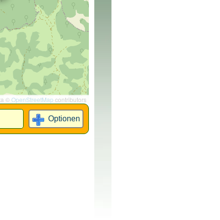
ta ©
OpenStreetMap
contributors
Optionen