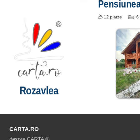
Pensiune
12
plätze
6
Rozavlea
CARTA.RO
despre CARTA ®