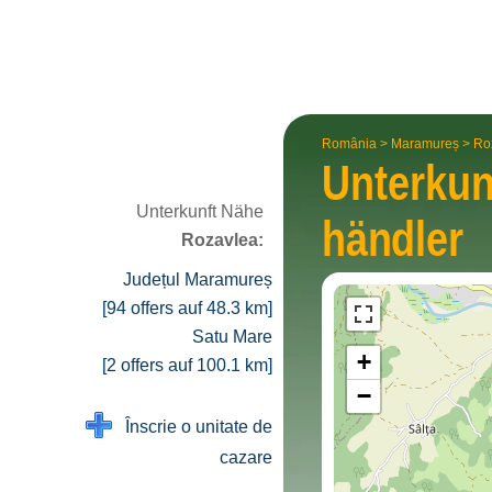
România
>
Maramureș
>
Ro
Unterkun
Unterkunft Nähe
händler
Rozavlea:
Județul Maramureș
[94 offers auf 48.3 km]
Satu Mare
+
[2 offers auf 100.1 km]
−
Înscrie o unitate de
cazare