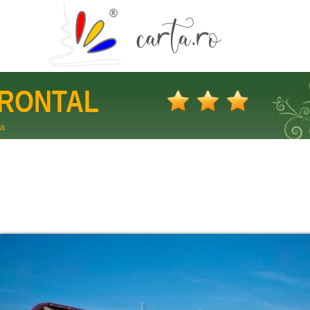
RONTAL
ra