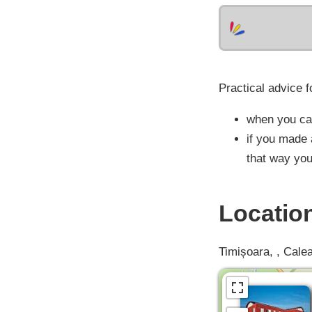
Practical advice f
when you cal
if you made 
that way you
Locatio
Timișoara, , Calea