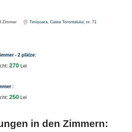
3
Zimmer
Timișoara
, Calea Torontalului, nr. 71
:
immer - 2 plätze
270
cht:
Lei
:
zimmer
250
cht:
Lei
tungen in den Zimmern: