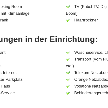
king Room
TV (Kabel-TV, Digit
it Klimaanlage
Boom)
rank
Haartrockner
ungen in der Einrichtung:
ant
Wäscheservice, ch
Transport (vom Flu
e
etc.)
 Internet
Telekom Netzabde
r Parkplatz
Orange Netzabdec
 Haus
Vodafone Netzabd
Service
Behindertengerech