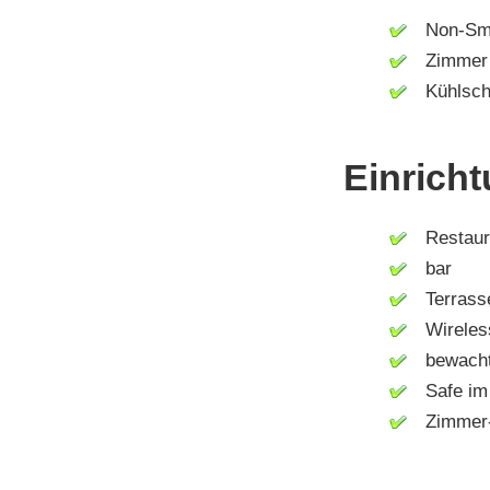
Non-Smo
Zimmer m
Kühlsch
Einricht
Restaur
bar
Terrass
Wireless
bewachte
Safe im
Zimmer-