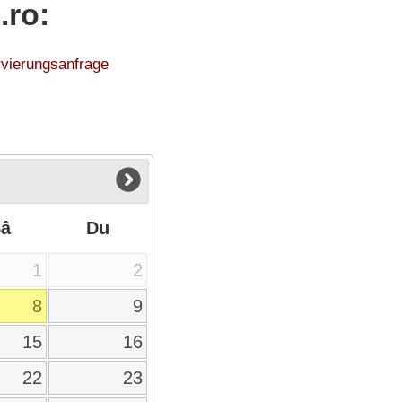
.ro:
ervierungsanfrage
Sâ
Du
1
2
8
9
15
16
22
23