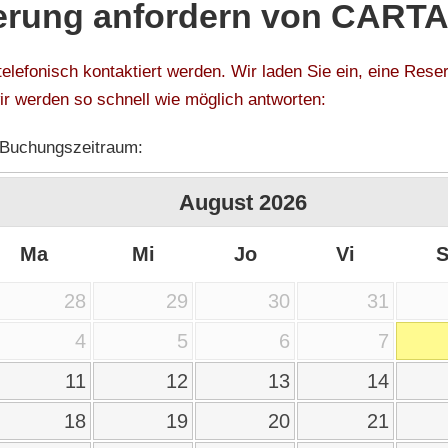
erung anfordern von CARTA
telefonisch kontaktiert werden. Wir laden Sie ein, eine Res
ir werden so schnell wie möglich antworten:
 Buchungszeitraum:
August
2026
Ma
Mi
Jo
Vi
28
29
30
31
4
5
6
7
11
12
13
14
18
19
20
21