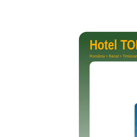
Hotel
TO
România
>
Banat
>
Timișoa