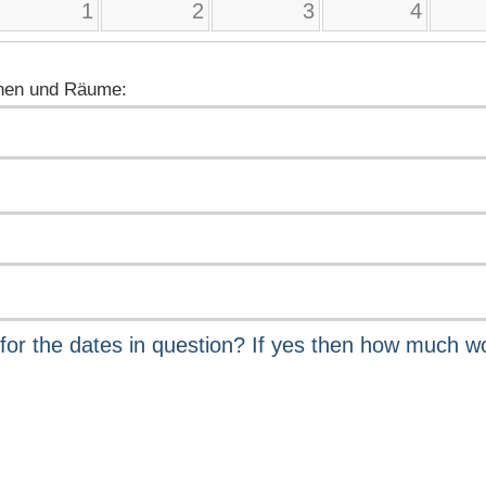
1
2
3
4
nen und Räume: