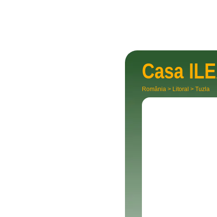
Casa
IL
România
>
Litoral
>
Tuzla