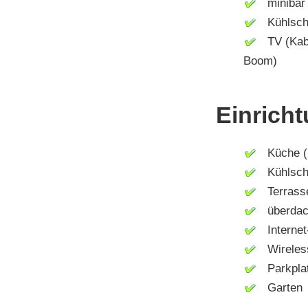
minibar
Kühlsch
TV (Kabel
Boom)
Einricht
Küche (M
Kühlsch
Terrass
überdach
Internet-
Wireless
Parkpla
Garten