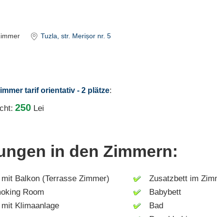
Zimmer
Tuzla
, str. Merișor nr. 5
:
mmer tarif orientativ - 2 plätze
250
cht:
Lei
tungen in den Zimmern:
it Balkon (Terrasse Zimmer)
Zusatzbett im Zim
king Room
Babybett
it Klimaanlage
Bad