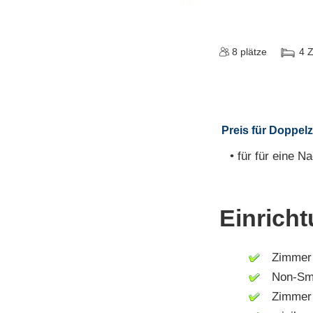
8
plätze
4
Preis für Doppelzi
• für für eine Na
Einrich
Zimmer m
Non-Smo
Zimmer m