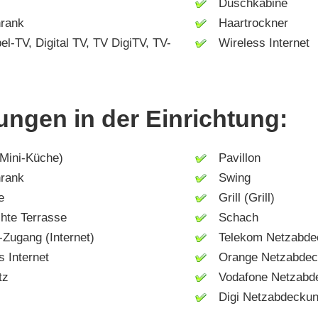
Duschkabine
rank
Haartrockner
-TV, Digital TV, TV DigiTV, TV-
Wireless Internet
ungen in der Einrichtung:
ini-Küche)
Pavillon
rank
Swing
e
Grill (Grill)
te Terrasse
Schach
Zugang (Internet)
Telekom Netzabde
 Internet
Orange Netzabdec
tz
Vodafone Netzabd
Digi Netzabdecku