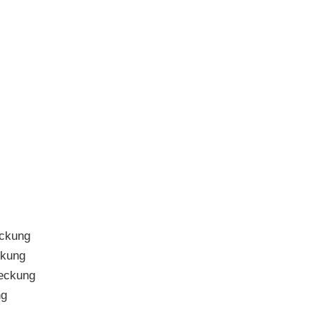
ckung
kung
eckung
ng