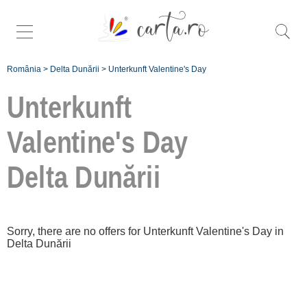
România
>
Delta Dunării
>
Unterkunft Valentine's Day
Unterkunft
Valentine's Day
Delta Dunării
Înscrie
o unitate de
cazare
Sorry, there are no offers for Unterkunft Valentine's Day in
despre C A
Delta Dunării
R T A ®
termeni și