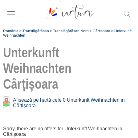
România
>
Transfăgărășan
>
Transfăgărășan Nord
>
Cârțișoara
>
Unterkunft
Weihnachten
Unterkunft
Weihnachten
Înscrie
Cârțișoara
o unitate de
cazare
Afișează pe hartă cele 0 Unterkunft Weihnachten in
Cârțișoara
despre C A
R T A ®
Sorry, there are no offers for Unterkunft Weihnachten in
termeni și
Cârțișoara