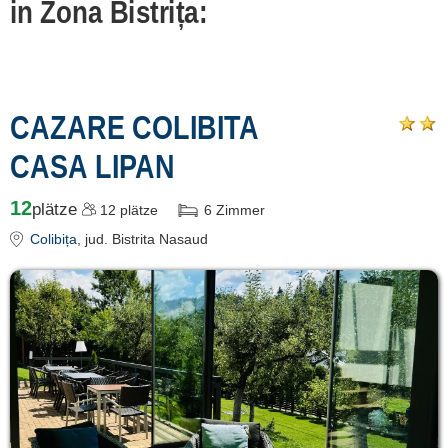
in Zona Bistrița:
despre C A R T
A ®
termeni și
CAZARE COLIBITA
condiții
CASA LIPAN
contact
login
12
plätze
12
plätze
6
Zimmer
Colibița
, jud. Bistrita Nasaud