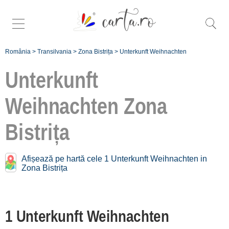
România
>
Transilvania
>
Zona Bistrița
>
Unterkunft Weihnachten
Unterkunft
Weihnachten
Zona
Mehr bestimmten
weihnachten in
Bistrița
Zona Bistrița:
Afișează pe hartă cele 1 Unterkunft Weihnachten in
Pasul Tihuța [1]
Zona Bistrița
Înscrie o
unitate de
1 Unterkunft Weihnachten
cazare