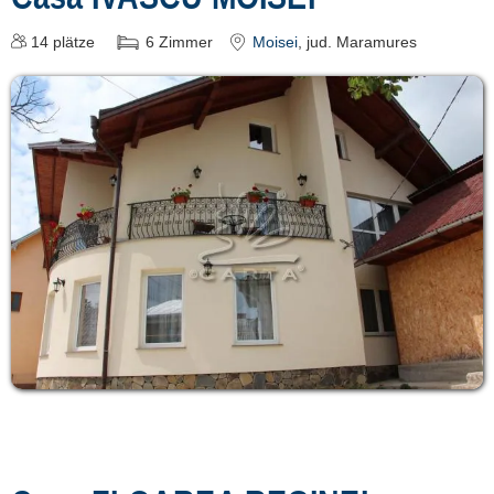
14
plätze
6
Zimmer
Moisei
, jud. Maramures