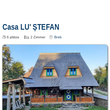
Casa LU' ȘTEFAN
6
plätze
2
Zimmer
Breb