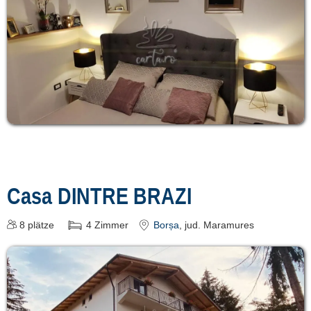
Casa DINTRE BRAZI
8
plätze
4
Zimmer
Borșa
, jud. Maramures