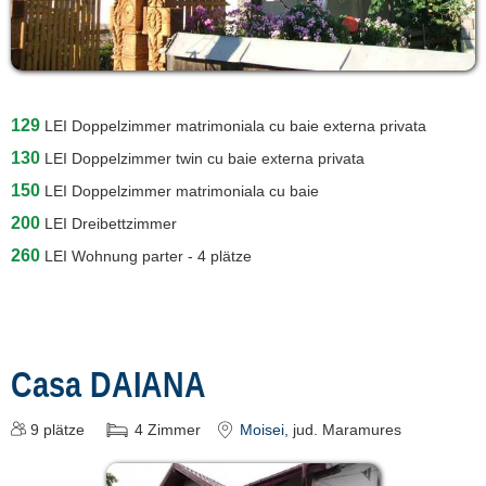
Attraktionen in
Județul Maramureș »
129
LEI
Doppelzimmer matrimoniala cu baie externa privata
130
LEI
Doppelzimmer twin cu baie externa privata
150
LEI
Doppelzimmer matrimoniala cu baie
200
LEI
Dreibettzimmer
260
LEI
Wohnung parter - 4 plätze
Casa DAIANA
9
plätze
4
Zimmer
Moisei
, jud. Maramures