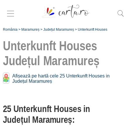
România
>
Maramureș
>
Județul Maramureș
>
Unterkunft Houses
Unterkunft Houses
Județul Maramureș
Mehr bestimmten
houses in
Afișează pe hartă cele 25 Unterkunft Houses in
Județul Maramureș:
Județul Maramureș
Baia Mare [2]
Borșa [8]
25 Unterkunft Houses in
Bârsana [2]
Județul Maramureș:
Moisei [2]
Zona Ocna Șugatag