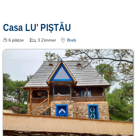
Casa LU' PIȘTĂU
6
plätze
3
Zimmer
Breb