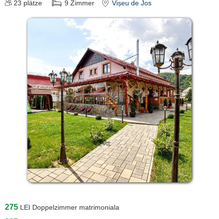
23
plätze
9
Zimmer
Vișeu de Jos
275
LEI
Doppelzimmer matrimoniala