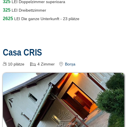
325
LEI
Doppelzimmer superioara
325
LEI
Dreibettzimmer
2625
LEI
Die ganze Unterkunft - 23 plätze
Casa CRIS
10
plätze
4
Zimmer
Borșa