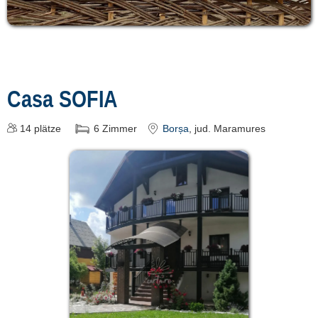
Casa SOFIA
14
plätze
6
Zimmer
Borșa
, jud. Maramures