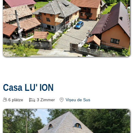
Casa LU' ION
6
plätze
3
Zimmer
Vișeu de Sus