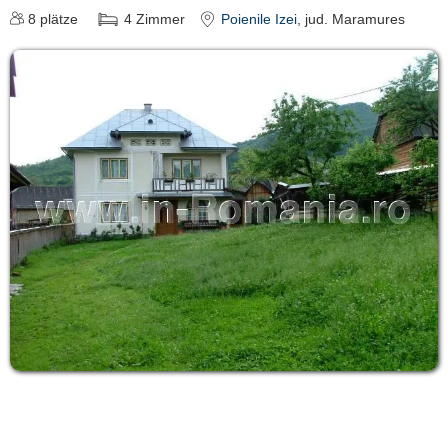
8
plätze
4
Zimmer
Poienile Izei
, jud. Maramures