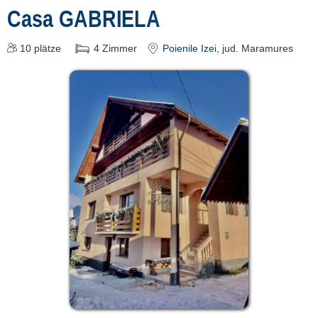
Casa GABRIELA
10
plätze
4
Zimmer
Poienile Izei
, jud. Maramures